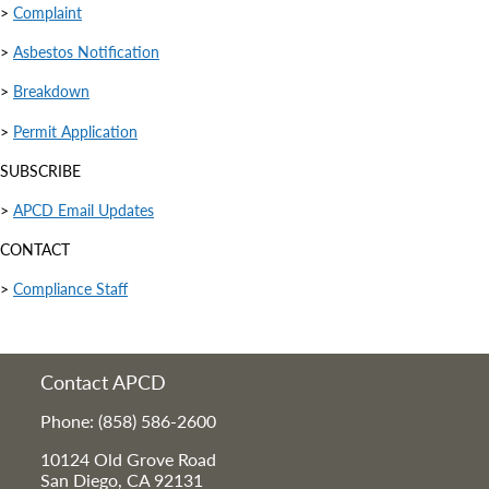
>
Complaint
>
Asbestos Notification
>
Breakdown
>
Permit Application
SUBSCRIBE
>
APCD Email Updates
CONTACT
>
Compliance Staff
Contact APCD
Phone: (858) 586-2600
10124 Old Grove Road
San Diego, CA 92131